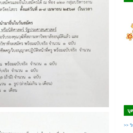
บุ
>> ว