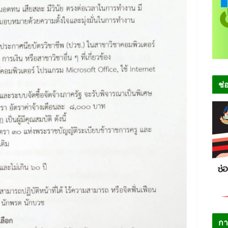
ช่
กา