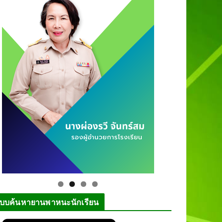
บบค้นหายานพาหนะนักเรียน