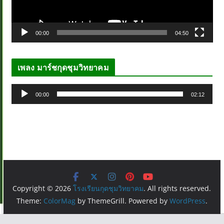
ฟ
ล์
00:00
04:50
วิ
ดี
โ
เพลง มาร์ชกุดชุมวิทยาคม
อ
ตั
00:00
02:12
ว
เ
ล่
น
ไ
ฟ
ล์
Copyright © 2026
โรงเรียนกุดชุมวิทยาคม
. All rights reserved.
เ
Theme:
ColorMag
by ThemeGrill. Powered by
WordPress
.
สี
ย