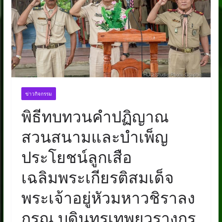
ข่าวกิจกรรม
พิธีทบทวนคำปฏิญาณ
สวนสนามและบำเพ็ญ
ประโยชน์ลูกเสือ
เฉลิมพระเกียรติสมเด็จ
พระเจ้าอยู่หัวมหาวชิราลง
กรณ บดินทรเทพยวรางกูร