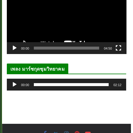
เ
ล่
น
ไ
ฟ
ล์
00:00
04:50
วิ
ดี
โ
เพลง มาร์ชกุดชุมวิทยาคม
อ
ตั
00:00
02:12
ว
เ
ล่
น
ไ
ฟ