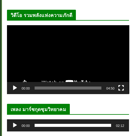
วิดีโอ รวมพลังแห่งความภักดี
ตั
ว
เ
ล่
น
ไ
ฟ
ล์
00:00
04:50
วิ
ดี
โ
เพลง มาร์ชกุดชุมวิทยาคม
อ
ตั
00:00
02:12
ว